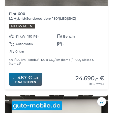
Fiat 600
1.2 Hybrid/Sonderedition/ 180°|LED|SHZ|
NEUWAGEN
81 kW (110 PS)
Benzin
Automatik
-
0 km
1
1
4,9 l/100 km (komb.)
• 109 g CO
/km (komb.)
• CO
-Klasse C
2
2
1
(komb.)
24.690,- €
487 €
ab
mtl.
FINANZIEREN
inkl. MwSt.