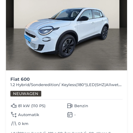
Fiat 600
1.2 Hybrid/Sonderedition/ Keyless|180°|LED|SHZ|Allwetter
NEUWAGEN
81 kW (110 PS)
Benzin
Automatik
-
0 km
1
1