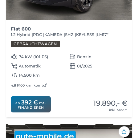
Fiat 600
1.2 Hybrid |PDC |KAMERA |SHZ |KEYLESS |LM17"
GEBRAUCHTWAGEN
74 kW (101 PS)
Benzin
Automatik
01/2025
14.500 km
1
4,8 l/100 km (komb.)
19.890,- €
392 €
ab
mtl.
FINANZIEREN
inkl. MwSt.