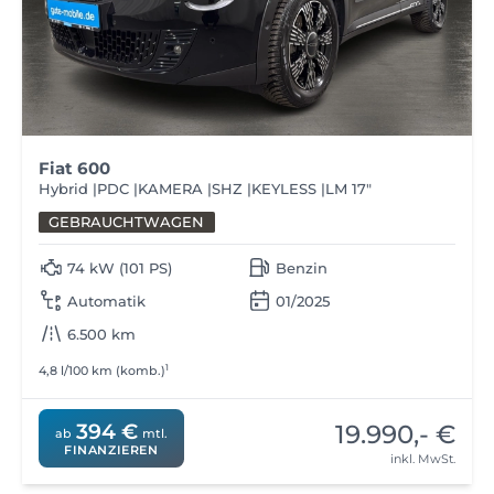
Fiat 600
Hybrid |PDC |KAMERA |SHZ |KEYLESS |LM 17"
GEBRAUCHTWAGEN
74 kW (101 PS)
Benzin
Automatik
01/2025
6.500 km
1
4,8 l/100 km (komb.)
19.990,- €
394 €
ab
mtl.
FINANZIEREN
inkl. MwSt.