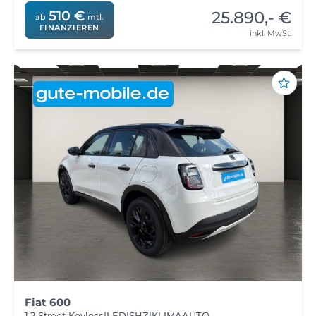
25.890,- €
510 €
ab
mtl.
FINANZIEREN
inkl. MwSt.
Fiat 600
1.2 Street Keyless|LED|SHZ|KLIMAAUTO