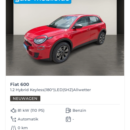
Fiat 600
1.2 Hybrid Keyless|180°|LED|SHZ|Allwetter
NEUWAGEN
81 kW (110 PS)
Benzin
Automatik
-
0 km