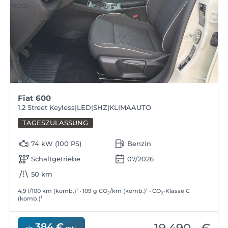
Fiat 600
1.2 Street Keyless|LED|SHZ|KLIMAAUTO
TAGESZULASSUNG
74 kW (100 PS)
Benzin
Schaltgetriebe
07/2026
50 km
1
1
4,9 l/100 km (komb.)
• 109 g CO
/km (komb.)
• CO
-Klasse C
2
2
1
(komb.)
384 €
ab
mtl.