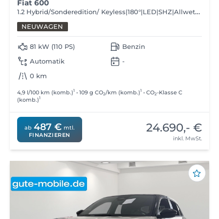
Fiat 600
1.2 Hybrid/Sonderedition/ Keyless|180°|LED|SHZ|Allwetter
NEUWAGEN
81 kW (110 PS)
Benzin
Automatik
-
0 km
1
1
4,9 l/100 km (komb.)
• 109 g CO
/km (komb.)
• CO
-Klasse C
2
2
1
(komb.)
24.690,- €
487 €
ab
mtl.
FINANZIEREN
inkl. MwSt.