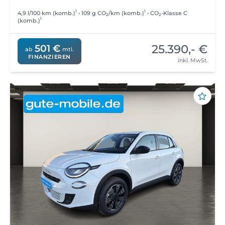
1
1
4,9 l/100 km (komb.)
• 109 g CO
/km (komb.)
• CO
-Klasse C
2
2
1
(komb.)
25.390,- €
501 €
ab
mtl.
FINANZIEREN
inkl. MwSt.