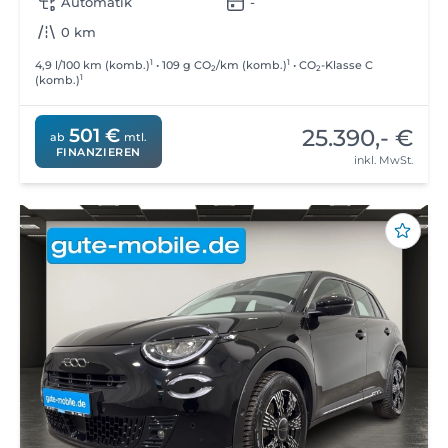
Automatik
-
0 km
1
1
4,9 l/100 km (komb.)
• 109 g CO
/km (komb.)
• CO
-Klasse C
2
2
1
(komb.)
25.390,- €
501 €
ab
mtl.
FINANZIEREN
inkl. MwSt.