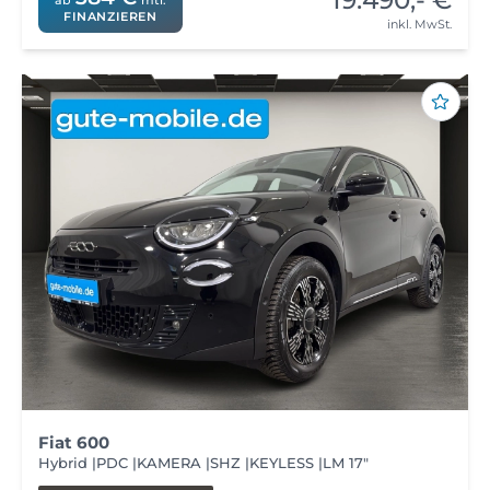
19.490,- €
FINANZIEREN
inkl. MwSt.
Fiat 600
Hybrid |PDC |KAMERA |SHZ |KEYLESS |LM 17"