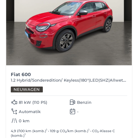
Fiat 600
1.2 Hybrid/Sonderedition/ Keyless|180°|LED|SHZ|Allwetter
NEUWAGEN
81 kW (110 PS)
Benzin
Automatik
-
0 km
1
1
4,9 l/100 km (komb.)
• 109 g CO
/km (komb.)
• CO
-Klasse C
2
2
1
(komb.)