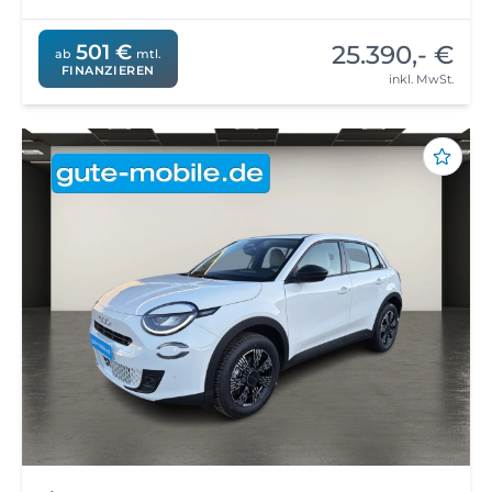
25.390,- €
501 €
ab
mtl.
FINANZIEREN
inkl. MwSt.