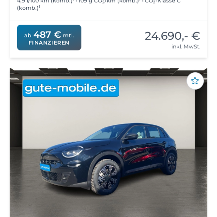
4,9 l/100 km (komb.)
• 109 g CO
/km (komb.)
• CO
-Klasse C
2
2
1
(komb.)
24.690,- €
487 €
ab
mtl.
FINANZIEREN
inkl. MwSt.