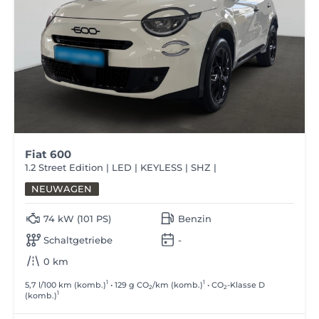
Fiat 600
1.2 Street Edition | LED | KEYLESS | SHZ |
NEUWAGEN
74 kW (101 PS)
Benzin
Schaltgetriebe
-
0 km
1
1
5,7 l/100 km (komb.)
• 129 g CO
/km (komb.)
• CO
-Klasse D
2
2
1
(komb.)