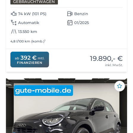
GEBRAUCHTWAGEN
74 kW (101 PS)
Benzin
Automatik
01/2025
13.550 km
1
4,8 l/100 km (komb.)
19.890,- €
392 €
ab
mtl.
FINANZIEREN
inkl. MwSt.