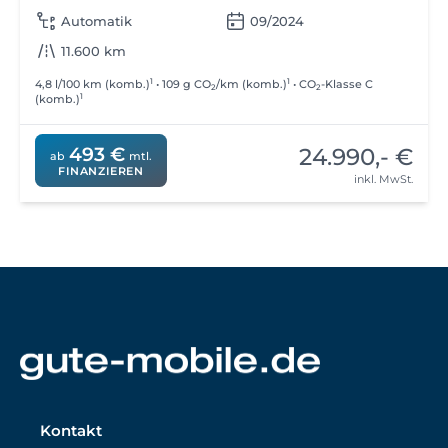
Automatik
09/2024
11.600 km
1
1
4,8 l/100 km (komb.)
• 109 g CO
/km (komb.)
• CO
-Klasse C
2
2
1
(komb.)
24.990,- €
493 €
ab
mtl.
FINANZIEREN
inkl. MwSt.
Kontakt