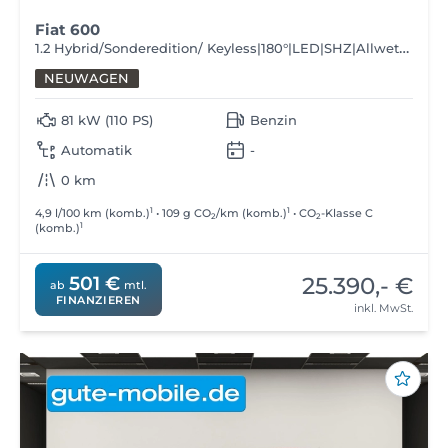
Fiat 600
1.2 Hybrid/Sonderedition/ Keyless|180°|LED|SHZ|Allwetter
NEUWAGEN
81 kW (110 PS)
Benzin
Automatik
-
0 km
1
1
4,9 l/100 km (komb.)
• 109 g CO
/km (komb.)
• CO
-Klasse C
2
2
1
(komb.)
25.390,- €
501 €
ab
mtl.
FINANZIEREN
inkl. MwSt.