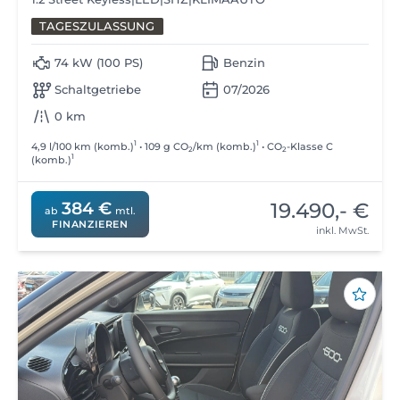
TAGESZULASSUNG
74 kW (100 PS)
Benzin
Schaltgetriebe
07/2026
0 km
1
1
4,9 l/100 km (komb.)
• 109 g CO
/km (komb.)
• CO
-Klasse C
2
2
1
(komb.)
19.490,- €
384 €
ab
mtl.
FINANZIEREN
inkl. MwSt.