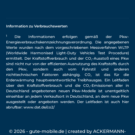
Information zu Verbrauchswerten
1
Die Informationen erfolgen gemäß der Pkw-
Energieverbrauchskennzeichnungsverordnung. Die angegebenen
Werte wurden nach dem vorgeschriebenen Messverfahren WLTP
(Worldwide Harmonised Light-Duty Vehicles Test Procedure)
ermittelt. Der Kraftstoffverbrauch und der CO₂-Ausstoß eines Pkw
sind nicht nur von der effizienten Ausnutzung des Kraftstoffs durch
den Pkw, sondern auch vom Fahrstil und anderen
nichttechnischen Faktoren abhängig. CO₂ ist das für die
Erderwärmung hauptverantwortliche Treibhausgas. Ein Leitfaden
über den Kraftstoffverbrauch und die CO₂-Emissionen aller in
Deutschland angebotenen neuen Pkw-Modelle ist unentgeltlich
einsehbar an jedem Verkaufsort in Deutschland, an dem neue Pkw
ausgestellt oder angeboten werden. Der Leitfaden ist auch hier
abrufbar:
www.dat.de/co2/
© 2026 - gute-mobile.de | created by
ACKERMANN-