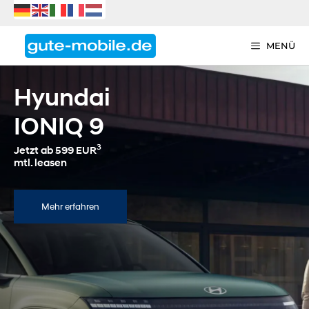
Zum
Inhalt
springen
MENÜ
Hyundai
IONIQ 9
3
Jetzt ab 599 EUR
mtl. leasen
Mehr erfahren