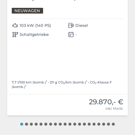
NEUWAGEN
103 kW (140 PS)
Diesel
Schaltgetriebe
-
1
1
7,7 l/100 km (komb.)
• 211 g CO
/km (komb.)
• CO
-Klasse F
2
2
1
(komb.)
29.870,- €
inkl. MwSt.