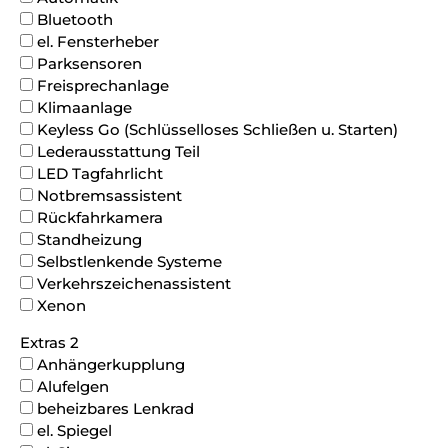
Bluetooth
el. Fensterheber
Parksensoren
Freisprechanlage
Klimaanlage
Keyless Go (Schlüsselloses Schließen u. Starten)
Lederausstattung Teil
LED Tagfahrlicht
Notbremsassistent
Rückfahrkamera
Standheizung
Selbstlenkende Systeme
Verkehrszeichenassistent
Xenon
Extras 2
Anhängerkupplung
Alufelgen
beheizbares Lenkrad
el. Spiegel