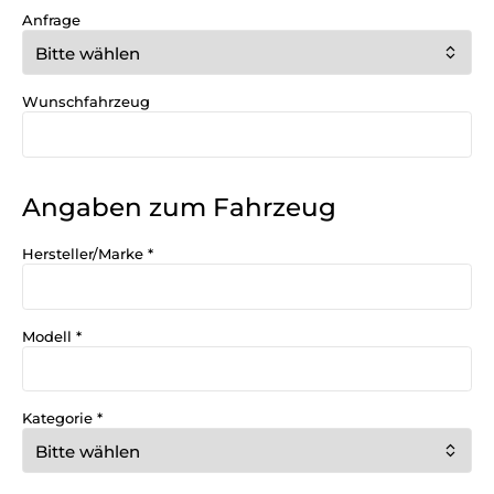
Anfrage
F
i
e
l
Wunschfahrzeug
d
:
Angaben zum Fahrzeug
Hersteller/Marke
*
Modell
*
Kategorie
*