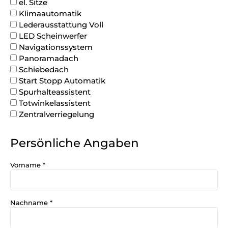
el. Sitze
Klimaautomatik
Lederausstattung Voll
LED Scheinwerfer
Navigationssystem
Panoramadach
Schiebedach
Start Stopp Automatik
Spurhalteassistent
Totwinkelassistent
Zentralverriegelung
Persönliche Angaben
Vorname
*
Nachname
*