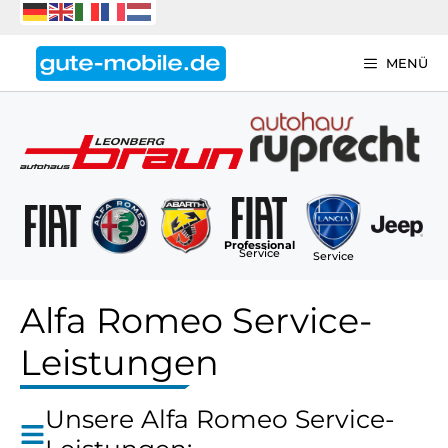
Zum
Inhalt
springen
MENÜ
Professional
Service
Service
Alfa Romeo Service-
Leistungen
Unsere Alfa Romeo Service-