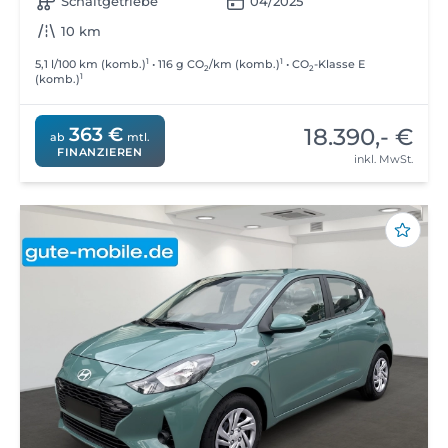
Schaltgetriebe
04/2025
10 km
1
1
5,1 l/100 km (komb.)
• 116 g CO
/km (komb.)
• CO
-Klasse E
2
2
1
(komb.)
18.390,- €
363 €
ab
mtl.
FINANZIEREN
inkl. MwSt.