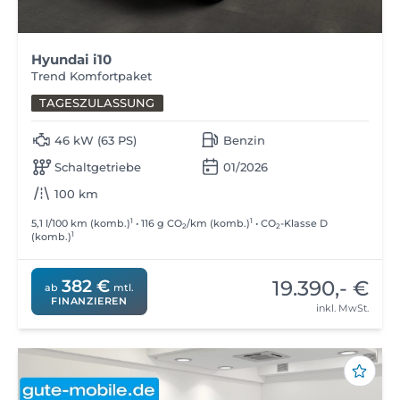
Hyundai i10
Trend Komfortpaket
TAGESZULASSUNG
46 kW (63 PS)
Benzin
Schaltgetriebe
01/2026
100 km
1
1
5,1 l/100 km (komb.)
• 116 g CO
/km (komb.)
• CO
-Klasse D
2
2
1
(komb.)
19.390,- €
382 €
ab
mtl.
FINANZIEREN
inkl. MwSt.