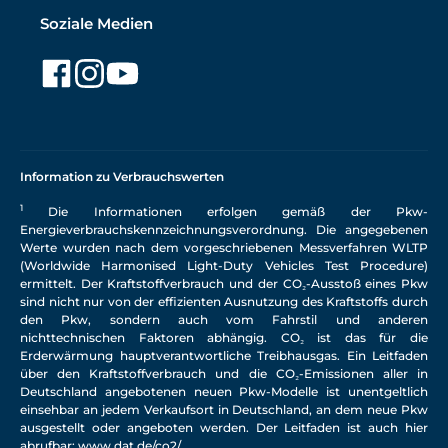
Soziale Medien
Information zu Verbrauchswerten
1
Die Informationen erfolgen gemäß der Pkw-
Energieverbrauchskennzeichnungsverordnung. Die angegebenen
Werte wurden nach dem vorgeschriebenen Messverfahren WLTP
(Worldwide Harmonised Light-Duty Vehicles Test Procedure)
ermittelt. Der Kraftstoffverbrauch und der CO₂-Ausstoß eines Pkw
sind nicht nur von der effizienten Ausnutzung des Kraftstoffs durch
den Pkw, sondern auch vom Fahrstil und anderen
nichttechnischen Faktoren abhängig. CO₂ ist das für die
Erderwärmung hauptverantwortliche Treibhausgas. Ein Leitfaden
über den Kraftstoffverbrauch und die CO₂-Emissionen aller in
Deutschland angebotenen neuen Pkw-Modelle ist unentgeltlich
einsehbar an jedem Verkaufsort in Deutschland, an dem neue Pkw
ausgestellt oder angeboten werden. Der Leitfaden ist auch hier
abrufbar:
www.dat.de/co2/