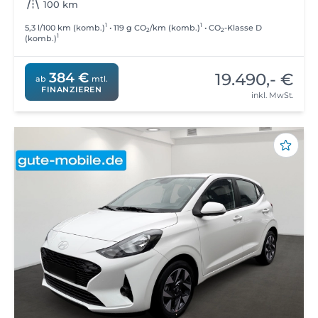
100 km
1
1
5,3 l/100 km (komb.)
• 119 g CO
/km (komb.)
• CO
-Klasse D
2
2
1
(komb.)
19.490,- €
384 €
ab
mtl.
FINANZIEREN
inkl. MwSt.