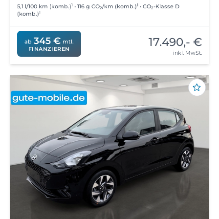
1
1
5,1 l/100 km (komb.)
• 116 g CO
/km (komb.)
• CO
-Klasse D
2
2
1
(komb.)
17.490,- €
345 €
ab
mtl.
FINANZIEREN
inkl. MwSt.