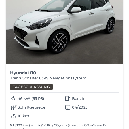
Hyundai i10
Trend Schalter 63PS Navigationssystem
TAGESZULASSUNG
46 kW (63 PS)
Benzin
Schaltgetriebe
04/2025
10 km
1
1
5,1 l/100 km (komb.)
• 116 g CO
/km (komb.)
• CO
-Klasse D
2
2
1