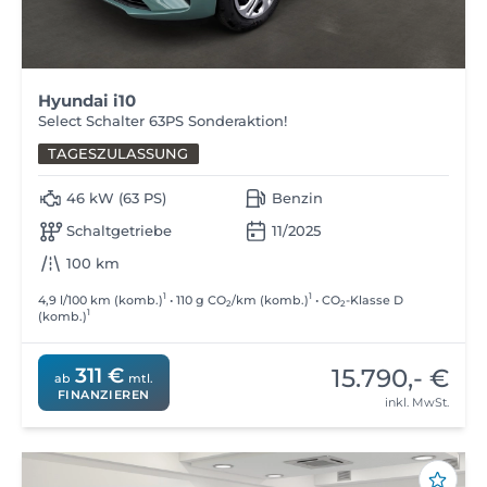
Hyundai i10
Select Schalter 63PS Sonderaktion!
TAGESZULASSUNG
46 kW (63 PS)
Benzin
Schaltgetriebe
11/2025
100 km
1
1
4,9 l/100 km (komb.)
• 110 g CO
/km (komb.)
• CO
-Klasse D
2
2
1
(komb.)
15.790,- €
311 €
ab
mtl.
FINANZIEREN
inkl. MwSt.