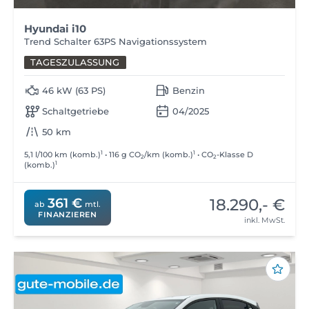
Hyundai i10
Trend Schalter 63PS Navigationssystem
TAGESZULASSUNG
46 kW (63 PS)
Benzin
Schaltgetriebe
04/2025
50 km
1
1
5,1 l/100 km (komb.)
• 116 g CO
/km (komb.)
• CO
-Klasse D
2
2
1
(komb.)
18.290,- €
361 €
ab
mtl.
FINANZIEREN
inkl. MwSt.