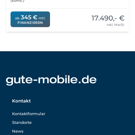
(komb.)
17.490,- €
345 €
ab
mtl.
FINANZIEREN
inkl. MwSt.
Kontakt
Kontaktformular
Standorte
News