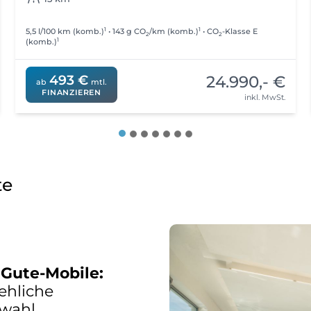
1
1
5,5 l/100 km (komb.)
• 143 g CO
/km (komb.)
• CO
-Klasse E
2
2
1
(komb.)
24.990,- €
493 €
ab
mtl.
FINANZIEREN
inkl. MwSt.
te
 Gute-Mobile:
ehliche
swahl