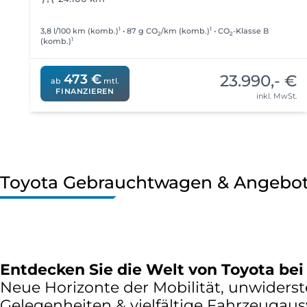
1
1
3,8 l/100 km (komb.)
• 87 g CO
/km (komb.)
• CO
-Klasse B
2
2
1
(komb.)
23.990,- €
473 €
ab
mtl.
FINANZIEREN
inkl. MwSt.
Toyota Gebrauchtwagen & Angebo
Entdecken Sie die Welt von Toyota bei
Neue Horizonte der Mobilität, unwiderst
Gelegenheiten & vielfältige Fahrzeugau