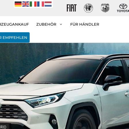
RZEUGANKAUF
ZUBEHÖR
FÜR HÄNDLER
R EMPFEHLEN