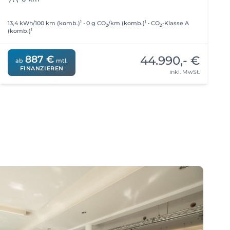
1
1
13,4 kWh/100 km (komb.)
• 0 g CO
/km (komb.)
• CO
-Klasse A
4
2
2
1
(komb.)
44.990,- €
887 €
ab
mtl.
FINANZIEREN
inkl. MwSt.